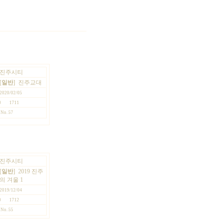
진주시티
[
일반
]
진주교대
2020/02/05
0
1711
No. 57
진주시티
[
일반
]
2019 진주
의 겨울 1
2019/12/04
0
1712
No. 55