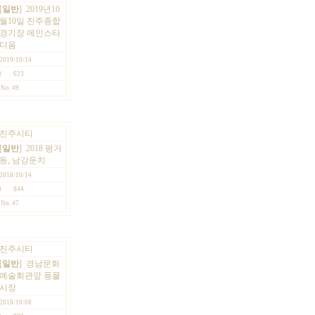
[
일반
]
2019년10
월10일 진주종합
경기장 메인스타
디움
2019/10/14
0
623
No. 49
진주시티
[
일반
]
2018 평거
동, 남강둔치
2018/10/14
0
844
No. 47
진주시티
[
일반
]
경남문화
예술회관앞 풍물
시장
2018/10/08