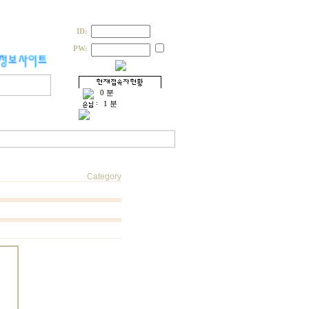
ID:
PW:
0 분
1 분
Category