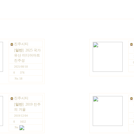
진주시티
[
일반
]
2025 국가
유산 미디어아트
진주성
2025/08/18
0
376
No. 58
진주시티
[
일반
]
2019 진주
의 겨울
2019/12/04
0
1652
No.