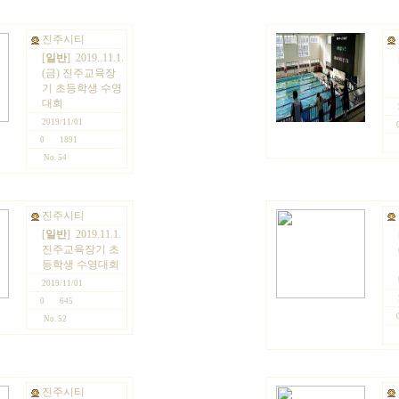
진주시티
[
일반
]
2019..11.1.
(금) 진주교육장
기 초등학생 수영
대회
2019/11/01
0
1891
No. 54
진주시티
[
일반
]
2019.11.1.
진주교육장기 초
등학생 수영대회
2019/11/01
0
645
No. 52
진주시티