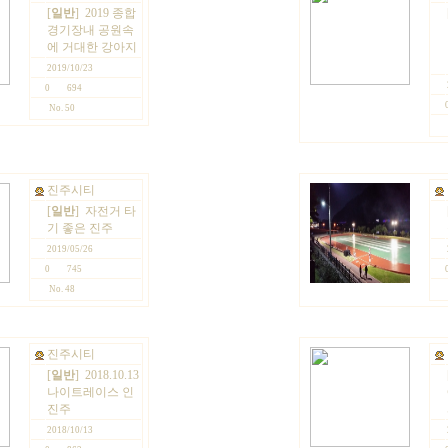
[
일반
]
2019 종합
경기장내 공원속
에 거대한 강아지
2019/10/23
0
694
No. 50
진주시티
[
일반
]
자전거 타
기 좋은 진주
2019/05/26
0
745
No. 48
진주시티
[
일반
]
2018.10.13
나이트레이스 인
진주
2018/10/13