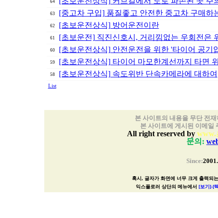
[초보운전상식] 커브길에서 도로 파손된 곳 주
64
[중고차 구입] 품질좋고 안전한 중고차 구매하
63
[초보운전상식] 방어운전이란
62
[초보운전] 직진신호시, 거리낌없는 우회전은 
61
[초보운전상식] 안전운전을 위한 '타이어 공기압
60
[초보운전상식] 타이어 마모한계선까지 타면 
59
[초보운전상식] 속도위반 단속카메라에 대하여
58
List
본 사이트의 내용을 무단 전재
본 사이트에 게시된 이메일 
All right reserved by
www.
문의:
we
Since:
2001.
혹시, 글자가 화면에 너무 크게 출력되
익스플로러 상단의 메뉴에서
[보기]-